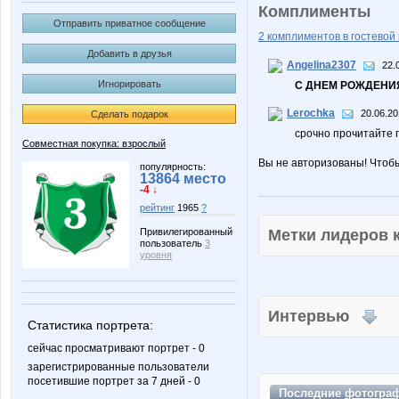
Комплименты
Отправить приватное сообщение
2 комплиментов в гостевой 
Добавить в друзья
Angelina2307
22.
Игнорировать
С ДНЕМ РОЖДЕНИЯ
Lerochka
20.06.20
Сделать подарок
срочно прочитайте 
Совместная покупка: взрослый
Вы не авторизованы! Чтоб
популярность:
13864 место
-4 ↓
рейтинг
1965
?
Метки лидеров
Привилегированный
пользователь
3
уровня
Интервью
Статистика портрета:
сейчас просматривают портрет - 0
зарегистрированные пользователи
посетившие портрет за 7 дней - 0
Последние
фотогра